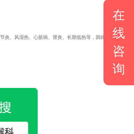
在
线
节炎、风湿热、心脏病、肾炎、长期低热等，因此慢性扁桃体炎
咨
询