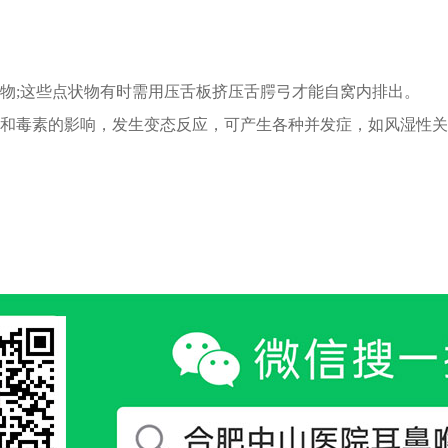
物;这些点状物有时需用压舌板挤压舌腭弓才能自窝内排出。
和毒素的影响，发生变态反应，可产生各种并发症，如风湿性关