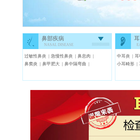
鼻部疾病
耳
NASAL DISEASE
E
过敏性鼻炎 |
急慢性鼻炎 |
鼻息肉 |
中耳炎 |
耳
鼻窦炎 |
鼻甲肥大 |
鼻中隔弯曲 |
小耳畸形 |