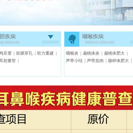
部疾病
咽喉疾病
AR DISEASE
THROAT DISEASE
鸣耳聋 |
鼓膜穿孔 |
听力重建 |
咽喉炎 |
扁桃体炎 |
扁桃体肥大 |
耳前瘘管 |
声带小结 |
声带息肉 |
腺样体肥大 |