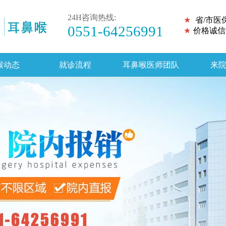
24H咨询热线:
★
省/市医
0551-64256991
★
价格诚信
喉动态
就诊流程
耳鼻喉医师团队
来