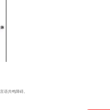
言语共鸣障碍。